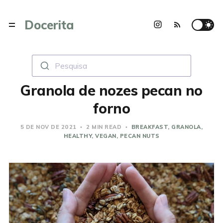
Docerita
Pesquisa
Granola de nozes pecan no
forno
5 DE NOV DE 2021
2 MIN READ
BREAKFAST
GRANOLA
HEALTHY
VEGAN
PECAN NUTS